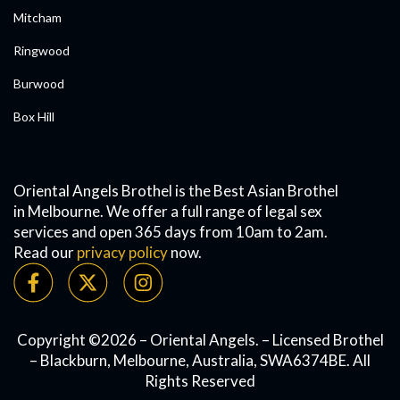
Mitcham
Ringwood
Burwood
Box Hill
Oriental Angels Brothel is the Best Asian Brothel
in Melbourne. We offer a full range of legal sex
services and open 365 days from 10am to 2am.
Read our
privacy policy
now.
Copyright ©2026 – Oriental Angels. – Licensed Brothel
– Blackburn, Melbourne, Australia, SWA6374BE. All
Rights Reserved